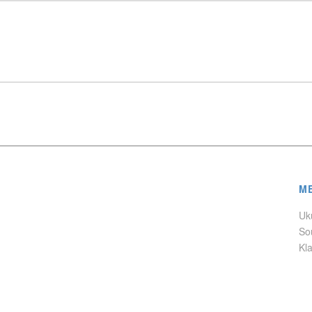
M
Uk
So
Kl