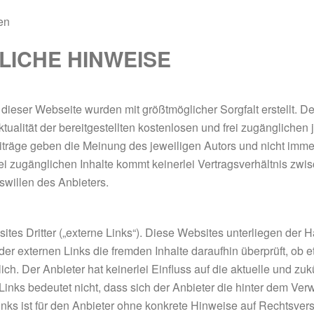
en
LICHE HINWEISE
 dieser Webseite wurden mit größtmöglicher Sorgfalt erstellt. 
tualität der bereitgestellten kostenlosen und frei zugänglichen
träge geben die Meinung des jeweiligen Autors und nicht imme
frei zugänglichen Inhalte kommt keinerlei Vertragsverhältnis z
swillen des Anbieters.
es Dritter („externe Links“). Diese Websites unterliegen der Ha
 der externen Links die fremden Inhalte daraufhin überprüft, o
ch. Der Anbieter hat keinerlei Einfluss auf die aktuelle und zuk
inks bedeutet nicht, dass sich der Anbieter die hinter dem Ver
inks ist für den Anbieter ohne konkrete Hinweise auf Rechtsver