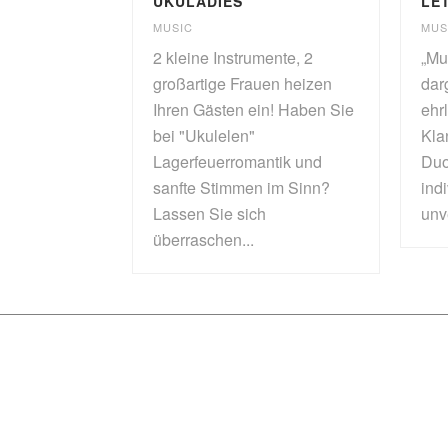
UKULADIES
LE
MUSIC
MUS
2 kleine Instrumente, 2
„Mus
großartige Frauen heizen
darg
Ihren Gästen ein! Haben Sie
ehr
bei "Ukulelen"
Kla
Lagerfeuerromantik und
Duo
sanfte Stimmen im Sinn?
ind
Lassen Sie sich
unv
überraschen...