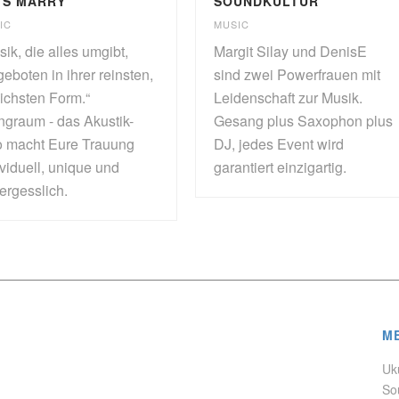
TS MARRY
SOUNDKULTUR
IC
MUSIC
ik, die alles umgibt,
Margit Silay und DenisE
eboten in ihrer reinsten,
sind zwei Powerfrauen mit
lichsten Form.“
Leidenschaft zur Musik.
ngraum - das Akustik-
Gesang plus Saxophon plus
 macht Eure Trauung
DJ, jedes Event wird
ividuell, unique und
garantiert einzigartig.
ergesslich.
M
Uk
So