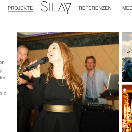
PROJEKTE
REFERENZEN
MED
von
g
len
sie